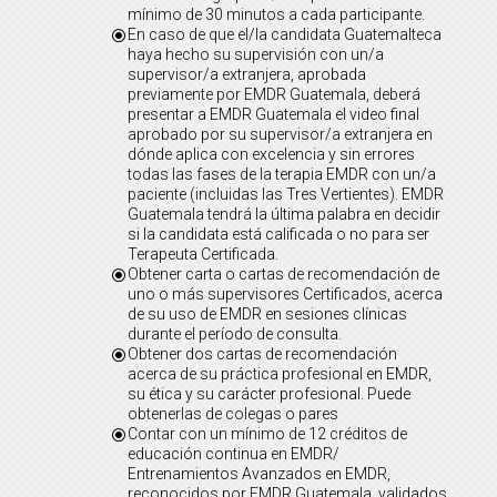
mínimo de 30 minutos a cada participante.
En caso de que el/la candidata Guatemalteca
\
haya hecho su supervisión con un/a
supervisor/a extranjera, aprobada
previamente por EMDR Guatemala, deberá
presentar a EMDR Guatemala el video final
aprobado por su supervisor/a extranjera en
dónde aplica con excelencia y sin errores
todas las fases de la terapia EMDR con un/a
paciente (incluidas las Tres Vertientes). EMDR
Guatemala tendrá la última palabra en decidir
si la candidata está calificada o no para ser
Terapeuta Certificada.
Obtener carta o cartas de recomendación de
\
uno o más supervisores Certificados, acerca
de su uso de EMDR en sesiones clínicas
durante el período de consulta.
Obtener dos cartas de recomendación
\
acerca de su práctica profesional en EMDR,
su ética y su carácter profesional. Puede
obtenerlas de colegas o pares
Contar con un mínimo de 12 créditos de
\
educación continua en EMDR/
Entrenamientos Avanzados en EMDR,
reconocidos por EMDR Guatemala, validados